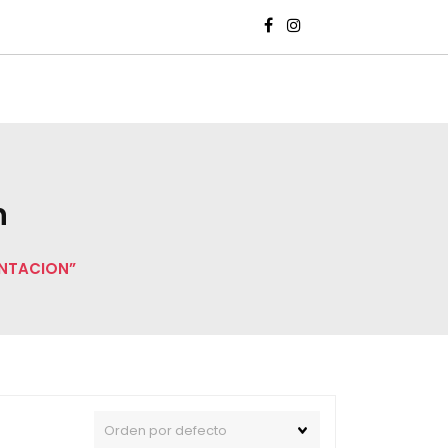
!
n
NTACION”