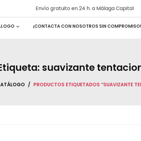
Envío gratuito en 24 h. a Málaga Capital
ÁLOGO
¡CONTACTA CON NOSOTROS SIN COMPROMISO
en Málaga | Envío a toda España.
ieza En Málaga
Etiqueta:
suavizante tentacio
CATÁLOGO
/
PRODUCTOS ETIQUETADOS “SUAVIZANTE TE