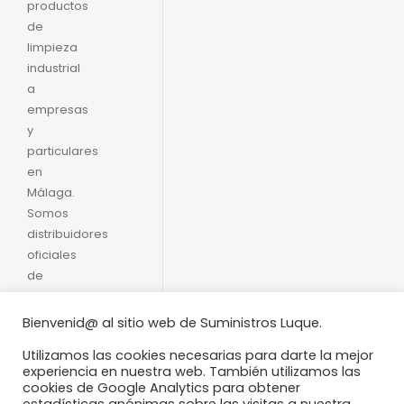
productos
de
limpieza
industrial
a
empresas
y
particulares
en
Málaga.
Somos
distribuidores
oficiales
de
Productos
Moguer.
Bienvenid@ al sitio web de Suministros Luque.
Servicio
Utilizamos las cookies necesarias para darte la mejor
rápido y
experiencia en nuestra web. También utilizamos las
formal
cookies de Google Analytics para obtener
con