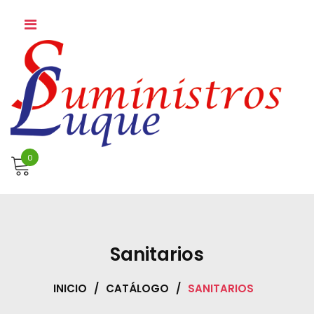
Skip
to
content
0
Sanitarios
INICIO
/
CATÁLOGO
/
SANITARIOS