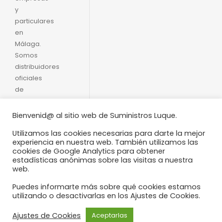
y
particulares
en
Málaga.
Somos
distribuidores
oficiales
de
Productos
Moguer.
Bienvenid@ al sitio web de Suministros Luque.
Servicio
Utilizamos las cookies necesarias para darte la mejor
rápido y
experiencia en nuestra web. También utilizamos las
formal
cookies de Google Analytics para obtener
con
estadísticas anónimas sobre las visitas a nuestra
web.
puntualidad
inglesa.
Puedes informarte más sobre qué cookies estamos
utilizando o desactivarlas en los Ajustes de Cookies.
Ajustes de Cookies
Aceptarlas