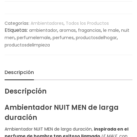
Categorías:
Ambientadores
,
Todos los Productos
Etiquetas:
,
,
,
,
ambientador
aromas
fragancias
le male
nuit
,
,
,
,
men
perfumelemale
perfumes
productosdelhogar
productosdelimpieza
Descripción
Descripción
Ambientador NUIT MEN de larga
duración
Ambientador NUIT MEN de larga duración,
inspirada en el
perfume de hombre tan exitoso llamado
LE MALE
,
con