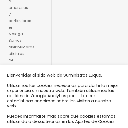
a
empresas
y
particulares
en
Málaga.
Somos
distribuidores
oficiales
de
Productos
Moguer.
Bienvenid@ al sitio web de Suministros Luque.
Servicio
Utilizamos las cookies necesarias para darte la mejor
rápido y
experiencia en nuestra web. También utilizamos las
formal
cookies de Google Analytics para obtener
con
estadísticas anónimas sobre las visitas a nuestra
web.
puntualidad
inglesa.
Puedes informarte más sobre qué cookies estamos
utilizando o desactivarlas en los Ajustes de Cookies.