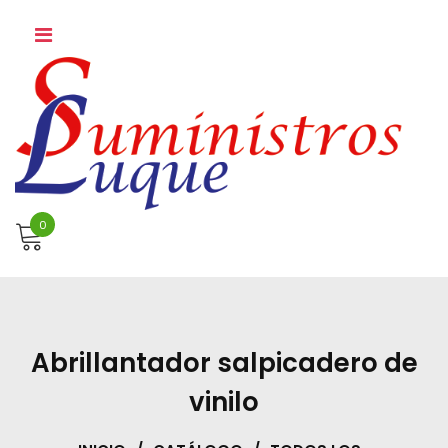
Skip
to
content
0
Abrillantador salpicadero de
vinilo