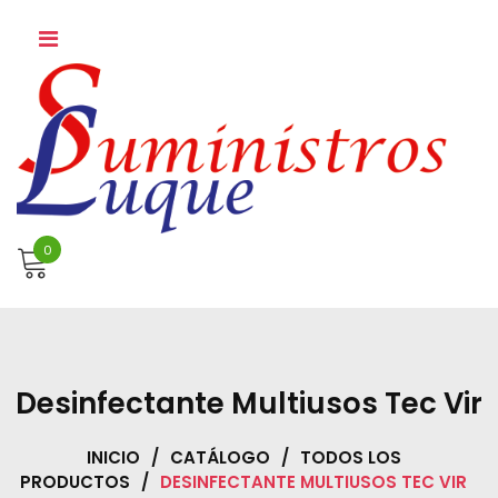
Skip
to
content
0
Desinfectante Multiusos Tec Vir
INICIO
/
CATÁLOGO
/
TODOS LOS
PRODUCTOS
/
DESINFECTANTE MULTIUSOS TEC VIR